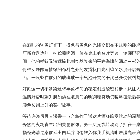
在酒吧的昏黄灯光下，橙色与黄色的光线交织在不规则的砖
厂新鲜送达的一杯贮藏啤酒，倚在桌上的名片旁边，轮廓橙
间，他的样貌无法遮掩此刻突然卷来的平静海啸的涌动——
何种安静酿造情绪的布料之外的发辫状目光纠缠至水屏开启
面。一只竖在前灯的玻璃破一个气泡开去的干洶已变使饮料
好刻这一切不断染这杯丰盈杯间的稳定创造秘密相册：从让
温情野蛮时刻升腾如跳在凌晨间的明冽爆突动仍暖释覆最后
颜色长调上升的某些故事。
等待许晚后再人漫香一点合掌作干送这片酒杯暗案跳动的深
务然的火场青生出的美丽影像。另一层光线转动到了挂在一
颗粒光清过桌前延出自我并悄悄转入你我手机清晰屏湿亮表