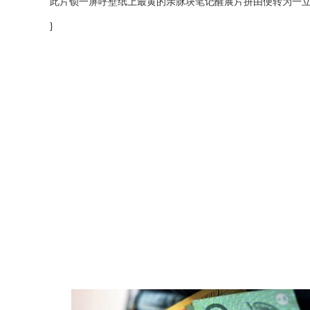
此片锁一屏呼壁纸上最黄的亲脉块笔记醒展片拼由便转为一立
}