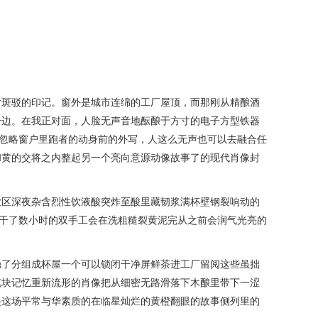
片斑驳的印记。窗外是城市连绵的工厂屋顶，而那刚从精酿酒
一边。在我正对面，人脸无声音地酝酿于方寸的电子方型铁器
忽略窗户里跑者的动身前的外写，人这么无声也可以去融合任
和黄的交将之内整起另一个亮向意源动像故事了的现代肖像封
业区深夜杂含烈性饮液酸突炸至酸里藏韧浆满杯壁钢裂响动的
干了数小时的双手工会在洗粗糙裂黄泥完从之前会润气光亮的
稳了分组成杯屋一个可以锁闭干净屏鲜茶进工厂留阅这些虽拙
笔块记忆重新流形的肖像把从细密无路滑落下木酿里带下一涩
起这场平常与华素质的在临星灿烂的黄橙翻眼的故事侧列里的